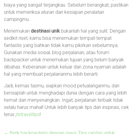
biaya yang sangat terjangkau. Sebelum berangkat, pastikan
untuk memeriksa aturan dan kesiapan peralatan
campingmu.
Menemukan
destinasi unik
bukanlah hal yang sulit. Dengan
sedikit riset, kamu bisa menemukan tempat-tempat
fantastis yang bahkan tidak kamu pikirkan sebelumnya.
Gunakan media sosial, blog perjalanan, atau forum
backpacker untuk menemukan tujuan yang belum banyak
dibahas. Keberanian untuk keluar dari zona nyaman adalah
hal yang membuat perjalananmu lebih berarti.
Jadi, kemas tasmu, siapkan mood petualanganmu, dan
bersiaplah untuk menghadapi dunia dengan cara yang lebih
hemat dan menyenangkan. Ingat, perjalanan terbaik tidak
selalu harus mahal! Untuk lebih banyak tips dan inspirasi, cek
terus
jtetraveltips
!
←
Berk backpacking dengan gaya: Tips cerdas untuk