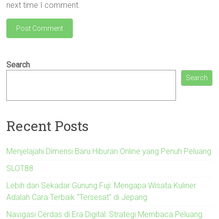
next time I comment.
Search
Search
Recent Posts
Menjelajahi Dimensi Baru Hiburan Online yang Penuh Peluang
SLOT88
Lebih dari Sekadar Gunung Fuji: Mengapa Wisata Kuliner
Adalah Cara Terbaik “Tersesat” di Jepang
Navigasi Cerdas di Era Digital: Strategi Membaca Peluang