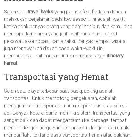
Salah satu
travel hacks
yang paling efektif adalah dengan
melakukan perjalanan pada low season. Ini adalah waktu
ketika tidak banyak orang yang pergi berlibur, dan kamu bisa
mendapatkan harga yang jauh lebih murah untuk tiket
pesawat, akomodasi, dan atraksi. Banyak tempat wisata
juga menawarkan diskon pada waktu-waktu ini,
membuatnya lebih mudah untuk merencanakan
itinerary
hemat
.
Transportasi yang Hemat
Salah satu biaya terbesar saat backpacking adalah
transportasi. Untuk memotong pengeluaran, cobalah
menggunakan transportasi umum, seperti bus atau kereta
api. Banyak kota di dunia memiliki sistem transportasi yang
sangat baik dan dapat mengantarmu ke berbagai tempat
menarik dengan harga yang terjangkau. Jangan ragu untuk
mencari tahu tentang pass transportasi harian atau bulanan