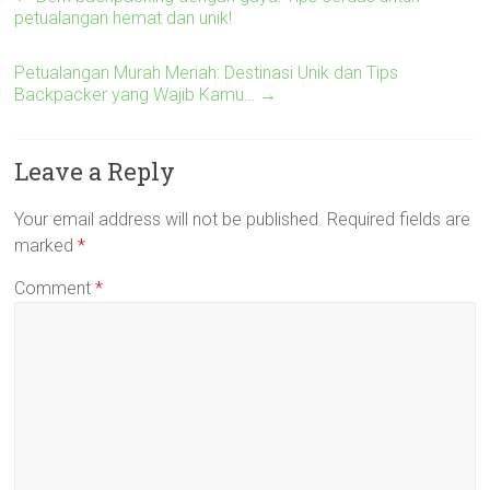
petualangan hemat dan unik!
Petualangan Murah Meriah: Destinasi Unik dan Tips
Backpacker yang Wajib Kamu…
→
Leave a Reply
Your email address will not be published.
Required fields are
marked
*
Comment
*