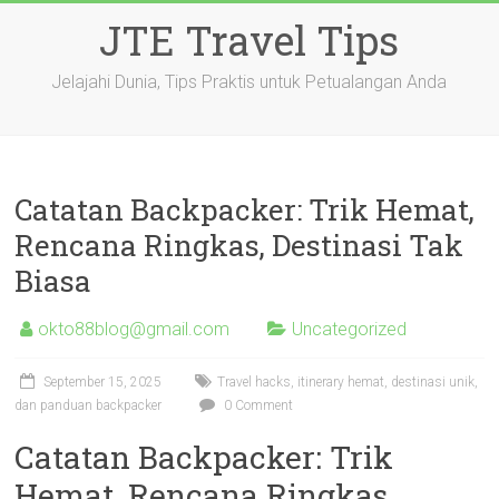
Skip
JTE Travel Tips
to
content
Jelajahi Dunia, Tips Praktis untuk Petualangan Anda
Catatan Backpacker: Trik Hemat,
Rencana Ringkas, Destinasi Tak
Biasa
okto88blog@gmail.com
Uncategorized
September 15, 2025
Travel hacks, itinerary hemat, destinasi unik,
dan panduan backpacker
0 Comment
Catatan Backpacker: Trik
Hemat, Rencana Ringkas,