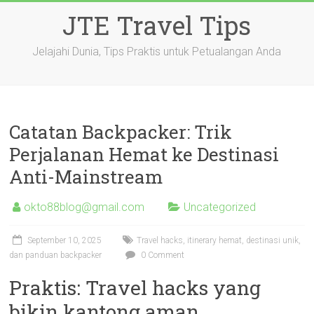
Skip
JTE Travel Tips
to
content
Jelajahi Dunia, Tips Praktis untuk Petualangan Anda
Catatan Backpacker: Trik
Perjalanan Hemat ke Destinasi
Anti-Mainstream
okto88blog@gmail.com
Uncategorized
September 10, 2025
Travel hacks, itinerary hemat, destinasi unik,
dan panduan backpacker
0 Comment
Praktis: Travel hacks yang
bikin kantong aman