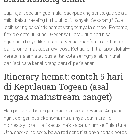
Jujur aja, sebelum gue mulai backpacking serius, gue selalu
mikir kalau traveling itu butuh duit banyak. Sekarang? Gue
lebih sering pakai trik hemat yang ternyata simpel. Pertama,
flexible date itu kunci. Geser satu atau dua hari bisa
ngurangin biaya tiket drastis. Kedua, manfaatin alert harga
dan promo maskapai low-cost. Ketiga, pilih transport lokal—
kereta malam atau bus antar kota seringnya lebih murah
dan jadi cara kenal orang baru di perjalanan.
Itinerary hemat: contoh 5 hari
di Kepulauan Togean (asal
nggak mainstream banget)
Hari pertama: berangkat pagi dari kota besar ke Ampana,
ngirit dengan bus ekonomi; malamnya tidur murah di
homestay lokal. Hari kedua: naik kapal umum ke Pulau Una-
Una, snorkeling sore, bawa roti sendiri supaya nggak boros.