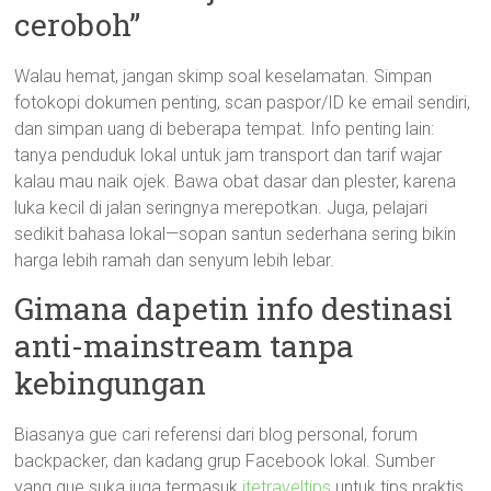
ceroboh”
Walau hemat, jangan skimp soal keselamatan. Simpan
fotokopi dokumen penting, scan paspor/ID ke email sendiri,
dan simpan uang di beberapa tempat. Info penting lain:
tanya penduduk lokal untuk jam transport dan tarif wajar
kalau mau naik ojek. Bawa obat dasar dan plester, karena
luka kecil di jalan seringnya merepotkan. Juga, pelajari
sedikit bahasa lokal—sopan santun sederhana sering bikin
harga lebih ramah dan senyum lebih lebar.
Gimana dapetin info destinasi
anti-mainstream tanpa
kebingungan
Biasanya gue cari referensi dari blog personal, forum
backpacker, dan kadang grup Facebook lokal. Sumber
yang gue suka juga termasuk
jtetraveltips
untuk tips praktis