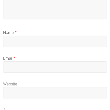
Name
*
Email
*
Website