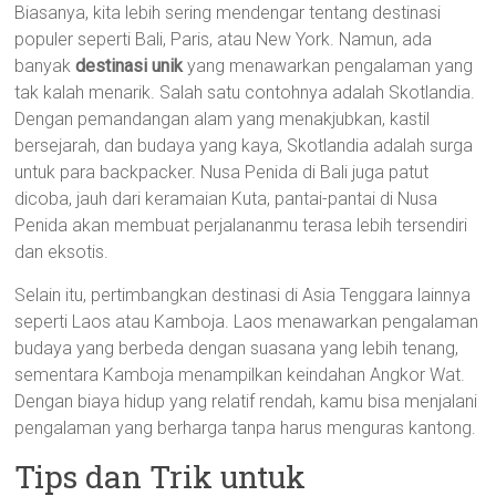
Biasanya, kita lebih sering mendengar tentang destinasi
populer seperti Bali, Paris, atau New York. Namun, ada
banyak
destinasi unik
yang menawarkan pengalaman yang
tak kalah menarik. Salah satu contohnya adalah Skotlandia.
Dengan pemandangan alam yang menakjubkan, kastil
bersejarah, dan budaya yang kaya, Skotlandia adalah surga
untuk para backpacker. Nusa Penida di Bali juga patut
dicoba, jauh dari keramaian Kuta, pantai-pantai di Nusa
Penida akan membuat perjalananmu terasa lebih tersendiri
dan eksotis.
Selain itu, pertimbangkan destinasi di Asia Tenggara lainnya
seperti Laos atau Kamboja. Laos menawarkan pengalaman
budaya yang berbeda dengan suasana yang lebih tenang,
sementara Kamboja menampilkan keindahan Angkor Wat.
Dengan biaya hidup yang relatif rendah, kamu bisa menjalani
pengalaman yang berharga tanpa harus menguras kantong.
Tips dan Trik untuk