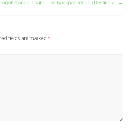
erogoh Kocek Dalam: Tips Backpacker dan Destinasi…
→
red fields are marked
*