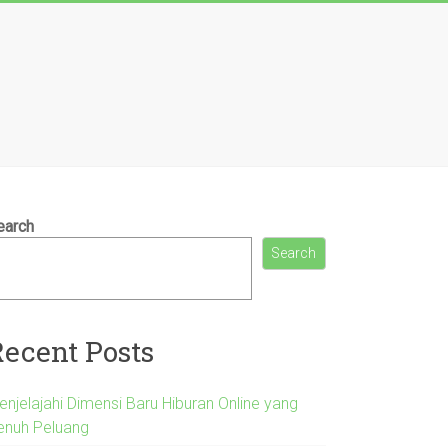
earch
Search
Recent Posts
enjelajahi Dimensi Baru Hiburan Online yang
enuh Peluang