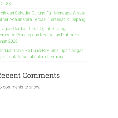
LOT88
ebih dari Sekadar Gunung Fuji: Mengapa Wisata
uliner Adalah Cara Terbaik “Tersesat” di Jepang
vigasi Cerdas di Era Digital: Strategi
embaca Peluang dan Keamanan Platform di
ahun 2026
anduan Travel ke Dunia RTP Slot: Tips Navigasi
gar Tidak Tersesat dalam Permainan!
Recent Comments
o comments to show.