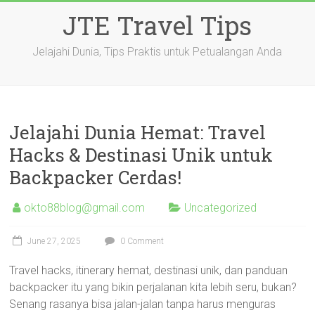
Skip
JTE Travel Tips
to
content
Jelajahi Dunia, Tips Praktis untuk Petualangan Anda
Jelajahi Dunia Hemat: Travel
Hacks & Destinasi Unik untuk
Backpacker Cerdas!
okto88blog@gmail.com
Uncategorized
June 27, 2025
0 Comment
Travel hacks, itinerary hemat, destinasi unik, dan panduan
backpacker itu yang bikin perjalanan kita lebih seru, bukan?
Senang rasanya bisa jalan-jalan tanpa harus menguras