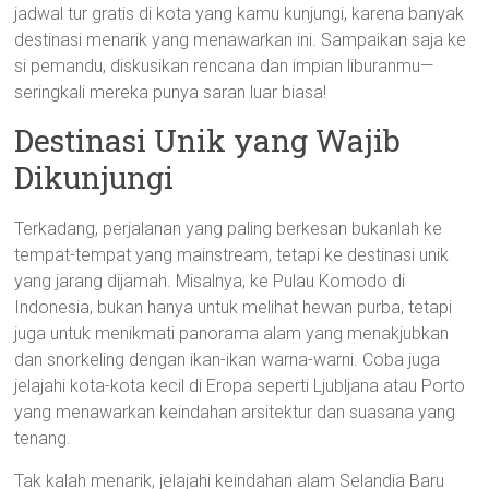
jadwal tur gratis di kota yang kamu kunjungi, karena banyak
destinasi menarik yang menawarkan ini. Sampaikan saja ke
si pemandu, diskusikan rencana dan impian liburanmu—
seringkali mereka punya saran luar biasa!
Destinasi Unik yang Wajib
Dikunjungi
Terkadang, perjalanan yang paling berkesan bukanlah ke
tempat-tempat yang mainstream, tetapi ke destinasi unik
yang jarang dijamah. Misalnya, ke Pulau Komodo di
Indonesia, bukan hanya untuk melihat hewan purba, tetapi
juga untuk menikmati panorama alam yang menakjubkan
dan snorkeling dengan ikan-ikan warna-warni. Coba juga
jelajahi kota-kota kecil di Eropa seperti Ljubljana atau Porto
yang menawarkan keindahan arsitektur dan suasana yang
tenang.
Tak kalah menarik, jelajahi keindahan alam Selandia Baru