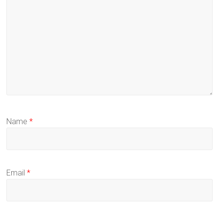
Name
*
Email
*