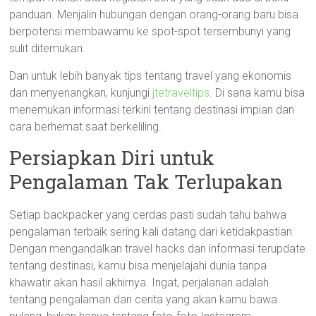
panduan. Menjalin hubungan dengan orang-orang baru bisa
berpotensi membawamu ke spot-spot tersembunyi yang
sulit ditemukan.
Dan untuk lebih banyak tips tentang travel yang ekonomis
dan menyenangkan, kunjungi
jtetraveltips
. Di sana kamu bisa
menemukan informasi terkini tentang destinasi impian dan
cara berhemat saat berkeliling.
Persiapkan Diri untuk
Pengalaman Tak Terlupakan
Setiap backpacker yang cerdas pasti sudah tahu bahwa
pengalaman terbaik sering kali datang dari ketidakpastian.
Dengan mengandalkan travel hacks dan informasi terupdate
tentang destinasi, kamu bisa menjelajahi dunia tanpa
khawatir akan hasil akhirnya. Ingat, perjalanan adalah
tentang pengalaman dan cerita yang akan kamu bawa