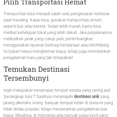
Pilih Transportasi Hemat
Transportasi bisa menjadi salah satu pengeluaran terbesar
saat traveling. Kalau bisa, gunakan transportasi umum,
seperti bus atau kereta. Selain lebih murah, kamu bisa
melihat kehidupan lokal yang lebih dekat. Jika perjalananmu
melibatkan jarak yang cukup jauh, pertimbangkan
menggunakan layanan berbagi kendaraan atau hitchhiking.
Ini bukan hanya menghemat biaya, tetapi juga memberikan
pengalaman baru yang tak terlupakan!
Temukan Destinasi
Tersembunyi
Ingin melupakan keramaian tempat wisata yang sering jadi
‘perangkap turis’? Saatnya menjelajahi
destinasi unik
yang
jarang diketahu orang. Banyak tempat indah di dunia ini yang
tidak terlalu populer, tetapi menawarkan pengalaman luar
biasa. Misalnya, di Indonesia ada banyak pulau kecil yang