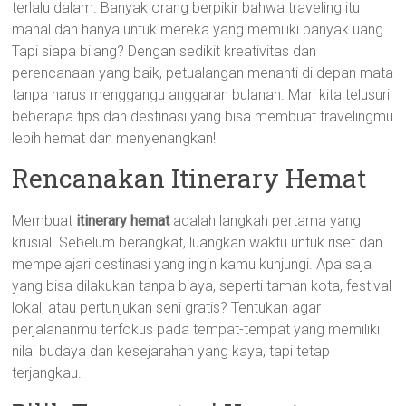
terlalu dalam. Banyak orang berpikir bahwa traveling itu
mahal dan hanya untuk mereka yang memiliki banyak uang.
Tapi siapa bilang? Dengan sedikit kreativitas dan
perencanaan yang baik, petualangan menanti di depan mata
tanpa harus menggangu anggaran bulanan. Mari kita telusuri
beberapa tips dan destinasi yang bisa membuat travelingmu
lebih hemat dan menyenangkan!
Rencanakan Itinerary Hemat
Membuat
itinerary hemat
adalah langkah pertama yang
krusial. Sebelum berangkat, luangkan waktu untuk riset dan
mempelajari destinasi yang ingin kamu kunjungi. Apa saja
yang bisa dilakukan tanpa biaya, seperti taman kota, festival
lokal, atau pertunjukan seni gratis? Tentukan agar
perjalananmu terfokus pada tempat-tempat yang memiliki
nilai budaya dan kesejarahan yang kaya, tapi tetap
terjangkau.