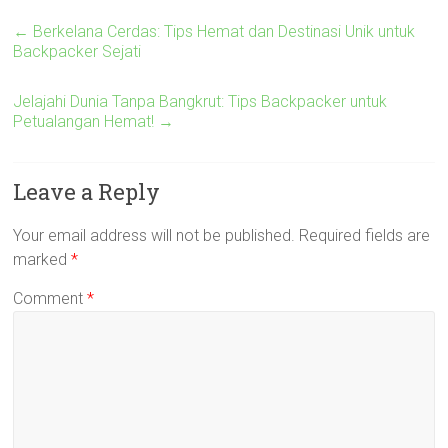
←
Berkelana Cerdas: Tips Hemat dan Destinasi Unik untuk
Backpacker Sejati
Jelajahi Dunia Tanpa Bangkrut: Tips Backpacker untuk
Petualangan Hemat!
→
Leave a Reply
Your email address will not be published.
Required fields are
marked
*
Comment
*