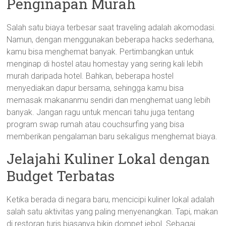
Penginapan Murah
Salah satu biaya terbesar saat traveling adalah akomodasi.
Namun, dengan menggunakan beberapa hacks sederhana,
kamu bisa menghemat banyak. Pertimbangkan untuk
menginap di hostel atau homestay yang sering kali lebih
murah daripada hotel. Bahkan, beberapa hostel
menyediakan dapur bersama, sehingga kamu bisa
memasak makananmu sendiri dan menghemat uang lebih
banyak. Jangan ragu untuk mencari tahu juga tentang
program swap rumah atau couchsurfing yang bisa
memberikan pengalaman baru sekaligus menghemat biaya.
Jelajahi Kuliner Lokal dengan
Budget Terbatas
Ketika berada di negara baru, mencicipi kuliner lokal adalah
salah satu aktivitas yang paling menyenangkan. Tapi, makan
di restoran turis biasanya bikin dompet jebol. Sebagai