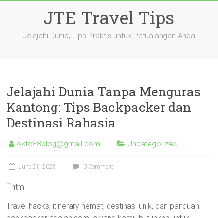
Skip
JTE Travel Tips
to
content
Jelajahi Dunia, Tips Praktis untuk Petualangan Anda
Jelajahi Dunia Tanpa Menguras
Kantong: Tips Backpacker dan
Destinasi Rahasia
okto88blog@gmail.com
Uncategorized
June 21, 2025
0 Comment
“`html
Travel hacks, itinerary hemat, destinasi unik, dan panduan
backpacker adalah semua yang kamu butuhkan untuk