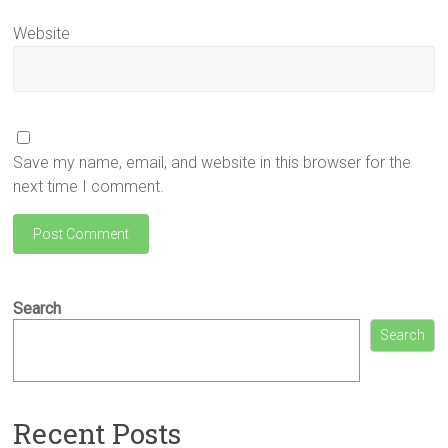
Website
Save my name, email, and website in this browser for the
next time I comment.
Search
Search
Recent Posts