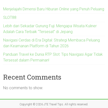
Menjelajahi Dimensi Baru Hiburan Online yang Penuh Peluang
SLOT88
Lebih dari Sekadar Gunung Fuji: Mengapa Wisata Kuliner
Adalah Cara Terbaik “Tersesat” di Jepang
Navigasi Cerdas di Era Digital: Strategi Membaca Peluang
dan Keamanan Platform di Tahun 2026
Panduan Travel ke Dunia RTP Slot: Tips Navigasi Agar Tidak
Tersesat dalam Permainan!
Recent Comments
No comments to show.
Copyright © 2026
JTE Travel Tips
. All rights reserved.