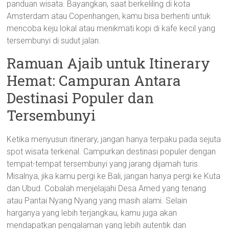
panduan wisata. Bayangkan, saat berkeliling di kota
Amsterdam atau Copenhangen, kamu bisa berhenti untuk
mencoba keju lokal atau menikmati kopi di kafe kecil yang
tersembunyi di sudut jalan.
Ramuan Ajaib untuk Itinerary
Hemat: Campuran Antara
Destinasi Populer dan
Tersembunyi
Ketika menyusun itinerary, jangan hanya terpaku pada sejuta
spot wisata terkenal. Campurkan destinasi populer dengan
tempat-tempat tersembunyi yang jarang dijamah turis.
Misalnya, jika kamu pergi ke Bali, jangan hanya pergi ke Kuta
dan Ubud. Cobalah menjelajahi Desa Amed yang tenang
atau Pantai Nyang Nyang yang masih alami. Selain
harganya yang lebih terjangkau, kamu juga akan
mendapatkan pengalaman yang lebih autentik dan