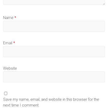
Name
*
Email
*
Website
Save my name, email, and website in this browser for the
next time I comment.