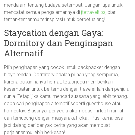
mendalam tentang budaya setempat. Jangan lupa untuk
mencatat semua pengalamannya di
jtetraveltips
, biar
teman-temanmu terinspirasi untuk berpetualang!
Staycation dengan Gaya:
Dormitory dan Penginapan
Alternatif
Pilih penginapan yang cocok untuk backpacker dengan
biaya rendah. Dormitory adalah pilihan yang sempurna,
karena bukan hanya hemat, tetapi juga memberikan
kesempatan untuk bertemu dengan traveler lain dari penjuru
dunia. Tetapi jika kamu mencari suasana yang lebih tenang,
coba cari penginapan alternatif seperti guesthouse atau
homestay. Biasanya, penyedia akomodasi ini lebih ramah
dan terhubung dengan masyarakat lokal. Plus, kamu bisa
jadi dalang dari banyak cerita yang akan membuat
perjalananmu lebih berkesan!