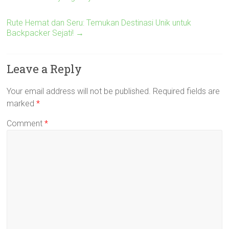
Rute Hemat dan Seru: Temukan Destinasi Unik untuk
Backpacker Sejati!
→
Leave a Reply
Your email address will not be published.
Required fields are
marked
*
Comment
*