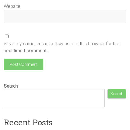
Website
Save my name, email, and website in this browser for the
next time I comment.
Search
Search
Recent Posts