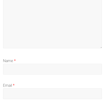
Name
*
Email
*