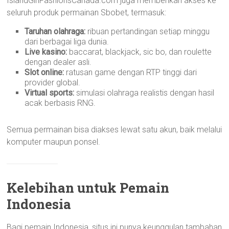
IslandGirlFashionsCanada.com juga memberikan akses ke
seluruh produk permainan Sbobet, termasuk:
Taruhan olahraga:
ribuan pertandingan setiap minggu
dari berbagai liga dunia.
Live kasino:
baccarat, blackjack, sic bo, dan roulette
dengan dealer asli.
Slot online:
ratusan game dengan RTP tinggi dari
provider global.
Virtual sports:
simulasi olahraga realistis dengan hasil
acak berbasis RNG.
Semua permainan bisa diakses lewat satu akun, baik melalui
komputer maupun ponsel.
Kelebihan untuk Pemain
Indonesia
Bagi pemain Indonesia, situs ini punya keunggulan tambahan