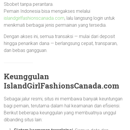
Sbobet tanpa perantara.
Pemain Indonesia bisa mengakses melalui
islandgirlfashionscanada.com
, lalu langsung login untuk
menikmati berbagai jenis permainan yang tersedia.
Dengan akses ini, semua transaksi — mulai dari deposit
hingga penarikan dana — berlangsung cepat, transparan,
dan bebas gangguan.
Keunggulan
IslandGirlFashionsCanada.com
Sebagai jalur resmi, situs ini membawa banyak keuntungan
bagi pemain, terutama dalam hal keamanan dan efisiensi.
Berikut beberapa keunggulan yang membuatnya unggul
dibanding situs lain: