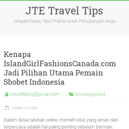
Skip
JTE Travel Tips
to
content
Jelajahi Dunia, Tips Praktis untuk Petualangan Anda
Kenapa
IslandGirlFashionsCanada.com
Jadi Pilihan Utama Pemain
Sbobet Indonesia
okto88blog@gmail.com
Uncategorized
October 14, 2025
Dalam dunia taruhan online, memilih situs yang aman dan
terpercaya adalah hal paling penting sebelum bermain.