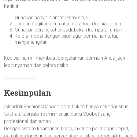
berikut:
Gunakan hanya alamat resmi situs.
Jangan bagikan akun atau data login ke siapa pun.
Gunakan perangkat pribadi, bukan komputer umum.
Kelola modal dengan bijak agar permainan tetap
menyenangkan.
Kedisiplinan ini membuat pengalaman bermain Anda jauh
lebih nyaman dan bebas risiko.
Kesimpulan
IslandGirlFashionsCanada.com bukan hanya sekadar situs
taruhan, tapi jalur resmi menuju dunia Sbobet yang
profesional dan aman.
Dengan sistem keamanan tinggi, layanan pelanggan cepat,
dan akses langsung ke server utama, situs ini menjadi pilihan