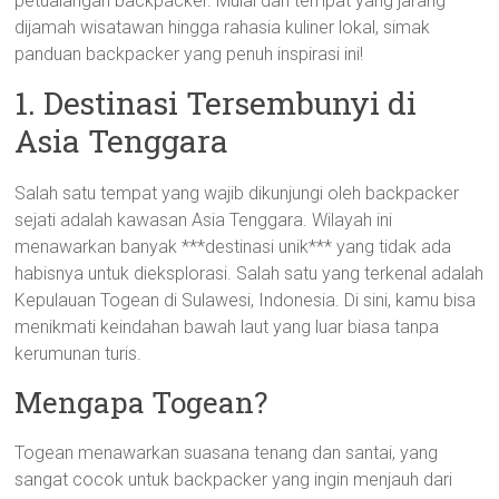
petualangan backpacker. Mulai dari tempat yang jarang
dijamah wisatawan hingga rahasia kuliner lokal, simak
panduan backpacker yang penuh inspirasi ini!
1. Destinasi Tersembunyi di
Asia Tenggara
Salah satu tempat yang wajib dikunjungi oleh backpacker
sejati adalah kawasan Asia Tenggara. Wilayah ini
menawarkan banyak ***destinasi unik*** yang tidak ada
habisnya untuk dieksplorasi. Salah satu yang terkenal adalah
Kepulauan Togean di Sulawesi, Indonesia. Di sini, kamu bisa
menikmati keindahan bawah laut yang luar biasa tanpa
kerumunan turis.
Mengapa Togean?
Togean menawarkan suasana tenang dan santai, yang
sangat cocok untuk backpacker yang ingin menjauh dari