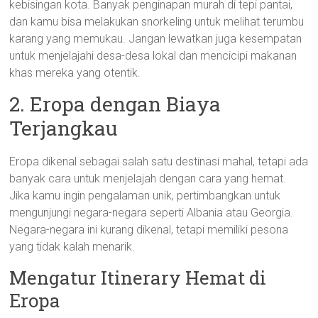
kebisingan kota. Banyak penginapan murah di tepi pantai,
dan kamu bisa melakukan snorkeling untuk melihat terumbu
karang yang memukau. Jangan lewatkan juga kesempatan
untuk menjelajahi desa-desa lokal dan mencicipi makanan
khas mereka yang otentik.
2. Eropa dengan Biaya
Terjangkau
Eropa dikenal sebagai salah satu destinasi mahal, tetapi ada
banyak cara untuk menjelajah dengan cara yang hemat.
Jika kamu ingin pengalaman unik, pertimbangkan untuk
mengunjungi negara-negara seperti Albania atau Georgia.
Negara-negara ini kurang dikenal, tetapi memiliki pesona
yang tidak kalah menarik.
Mengatur Itinerary Hemat di
Eropa