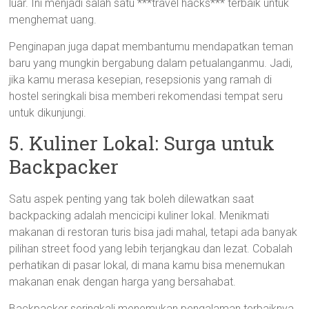
luar. Ini menjadi salah satu ***travel hacks*** terbaik untuk
menghemat uang.
Penginapan juga dapat membantumu mendapatkan teman
baru yang mungkin bergabung dalam petualanganmu. Jadi,
jika kamu merasa kesepian, resepsionis yang ramah di
hostel seringkali bisa memberi rekomendasi tempat seru
untuk dikunjungi.
5. Kuliner Lokal: Surga untuk
Backpacker
Satu aspek penting yang tak boleh dilewatkan saat
backpacking adalah mencicipi kuliner lokal. Menikmati
makanan di restoran turis bisa jadi mahal, tetapi ada banyak
pilihan street food yang lebih terjangkau dan lezat. Cobalah
perhatikan di pasar lokal, di mana kamu bisa menemukan
makanan enak dengan harga yang bersahabat.
Backpacker seringkali menemukan pengalaman terbaiknya