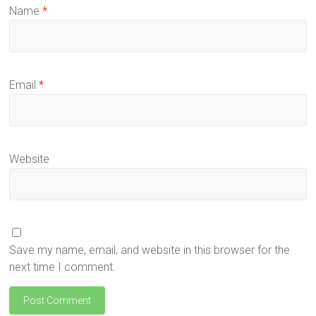
Name
*
Email
*
Website
Save my name, email, and website in this browser for the
next time I comment.