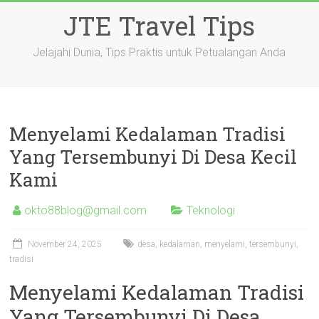
Skip
JTE Travel Tips
to
content
Jelajahi Dunia, Tips Praktis untuk Petualangan Anda
Menyelami Kedalaman Tradisi
Yang Tersembunyi Di Desa Kecil
Kami
okto88blog@gmail.com
Teknologi
November 24, 2025
desa
,
kedalaman
,
menyelami
,
tersembunyi
,
tradisi
Menyelami Kedalaman Tradisi
Yang Tersembunyi Di Desa