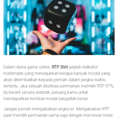
Dalam dunia game online,
RTP Slot
adalah indikator
matematis yang menunjukkan berapa banyak modal yang
akan dikembalikan kepada pemain dalam jangka waktu
tertentu. Jika sebuah destinasi permainan memiliki RTP 97%,
itu berarti secara statistik, peluang kamu untuk
mendapatkan kembali modal sangatlah besar.
Jangan pernah mengabaikan angka ini. Mengabaikan RTP
saat memilih permainan sama saja dengan memesan hotel