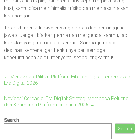
modal yang disiplin, dan mentalitas kepemimpinan yang
kuat, kamu bisa meminimalisir risiko dan memaksimalkan
kesenangan.
Tetaplah menjadi traveler yang cerdas dan bertanggung
jawab. Jangan biarkan permainan mengendalikanmu, tapi
kamulah yang memegang kemudi. Sampai jumpa di
destinasi kemenangan berikutnya dan semoga
keberuntungan selalu menyertai setiap langkahmu!
←
Menavigasi Pilihan Platform Hiburan Digital Terpercaya di
Era Digital 2026
Navigasi Cerdas di Era Digital: Strategi Membaca Peluang
dan Keamanan Platform di Tahun 2026
→
Search
Search