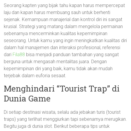
Seorang kapten yang bijak tahu kapan harus mempercepat
laju dan kapan harus membuang sauh untuk berhenti
sejenak. Kemampuan manajerial dan kontrol diri ini sangat
krusial. Strategi yang matang dalam mengelola permainan
sebenarnya mencerminkan kualitas kepemimpinan
seseorang. Untuk kamu yang ingin meningkatkan kualitas diri
dalam hal manajemen dan interaksi profesional, referensi
dari
Fila88
bisa menjadi panduan tambahan yang sangat
berguna untuk mengasah mentalitas juara. Dengan
kepemimpinan diri yang baik, kamu tidak akan mudah
terjebak dalam euforia sesaat.
Menghindari “Tourist Trap” di
Dunia Game
Di setiap destinasi wisata, selalu ada jebakan turis (tourist
traps) yang terlihat menggiurkan tapi sebenarnya merugikan.
Begitu juga di dunia slot. Berikut beberapa tips untuk