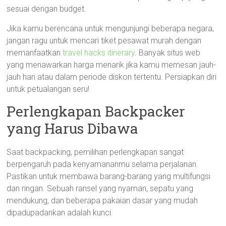
sesuai dengan budget.
Jika kamu berencana untuk mengunjungi beberapa negara,
jangan ragu untuk mencari tiket pesawat murah dengan
memanfaatkan
travel hacks itinerary
. Banyak situs web
yang menawarkan harga menarik jika kamu memesan jauh-
jauh hari atau dalam periode diskon tertentu. Persiapkan diri
untuk petualangan seru!
Perlengkapan Backpacker
yang Harus Dibawa
Saat backpacking, pemilihan perlengkapan sangat
berpengaruh pada kenyamananmu selama perjalanan.
Pastikan untuk membawa barang-barang yang multifungsi
dan ringan. Sebuah ransel yang nyaman, sepatu yang
mendukung, dan beberapa pakaian dasar yang mudah
dipadupadankan adalah kunci.