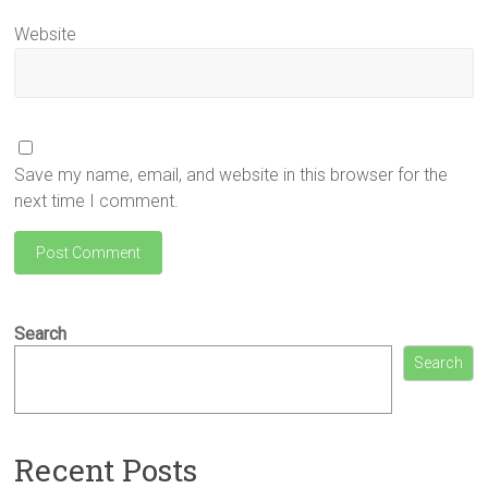
Website
Save my name, email, and website in this browser for the
next time I comment.
Search
Search
Recent Posts