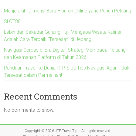
Menjelajahi Dimensi Baru Hiburan Online yang Penuh Peluang
SLOT88
Lebih dari Sekadar Gunung Fuji: Mengapa Wisata Kuliner
Adalah Cara Terbaik “Tersesat” di Jepang
Navigasi Cerdas di Era Digital: Strategi Membaca Peluang
dan Keamanan Platform di Tahun 2026
Panduan Travel ke Dunia RTP Slot: Tips Navigasi Agar Tidak
Tersesat dalam Permainan!
Recent Comments
No comments to show.
Copyright © 2026
JTE Travel Tips
. All rights reserved.