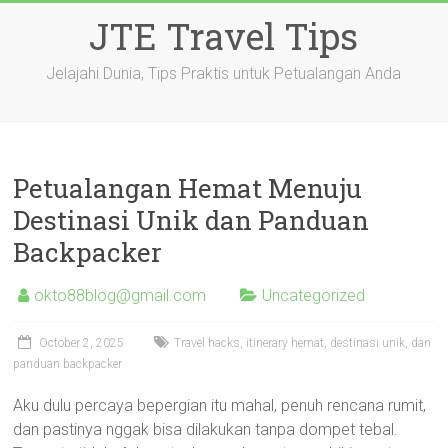
Skip
JTE Travel Tips
to
content
Jelajahi Dunia, Tips Praktis untuk Petualangan Anda
Petualangan Hemat Menuju
Destinasi Unik dan Panduan
Backpacker
okto88blog@gmail.com
Uncategorized
October 2, 2025
Travel hacks, itinerary hemat, destinasi unik, dan
panduan backpacker
Aku dulu percaya bepergian itu mahal, penuh rencana rumit,
dan pastinya nggak bisa dilakukan tanpa dompet tebal.