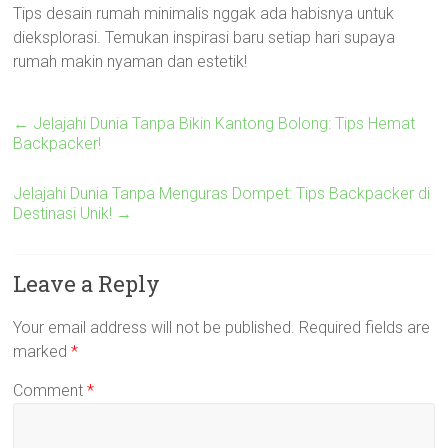
Tips desain rumah minimalis nggak ada habisnya untuk
dieksplorasi. Temukan inspirasi baru setiap hari supaya
rumah makin nyaman dan estetik!
←
Jelajahi Dunia Tanpa Bikin Kantong Bolong: Tips Hemat
Backpacker!
Jelajahi Dunia Tanpa Menguras Dompet: Tips Backpacker di
Destinasi Unik!
→
Leave a Reply
Your email address will not be published.
Required fields are
marked
*
Comment
*