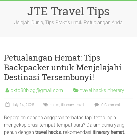
Skip
JTE Travel Tips
to
content
Jelajahi Dunia, Tips Praktis untuk Petualangan Anda
Petualangan Hemat: Tips
Backpacker untuk Menjelajahi
Destinasi Tersembunyi!
okto88blog@gmail.com
travel hacks itinerary
July 24, 2025
hacks
,
itinerary
,
travel
0 Comment
Bepergian dengan anggaran terbatas tapi tetap ingin
mengeksplorasi tempat-tempat baru? Dalam dunia yang
penuh dengan
travel hacks
, rekomendasi
itinerary hemat
,