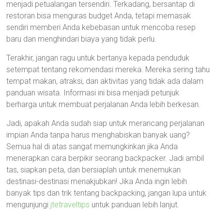
menjadi petualangan tersendiri. Terkadang, bersantap di
restoran bisa menguras budget Anda, tetapi memasak
sendiri memberi Anda kebebasan untuk mencoba resep
baru dan menghindari biaya yang tidak perlu.
Terakhir, jangan ragu untuk bertanya kepada penduduk
setempat tentang rekomendasi mereka. Mereka sering tahu
tempat makan, atraksi, dan aktivitas yang tidak ada dalam
panduan wisata. Informasi ini bisa menjadi petunjuk
berharga untuk membuat perjalanan Anda lebih berkesan.
Jadi, apakah Anda sudah siap untuk merancang perjalanan
impian Anda tanpa harus menghabiskan banyak uang?
Semua hal di atas sangat memungkinkan jika Anda
menerapkan cara berpikir seorang backpacker. Jadi ambil
tas, siapkan peta, dan bersiaplah untuk menemukan
destinasi-destinasi menakjubkan! Jika Anda ingin lebih
banyak tips dan trik tentang backpacking, jangan lupa untuk
mengunjungi
jtetraveltips
untuk panduan lebih lanjut.