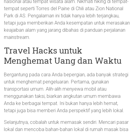
nasional atau tempat wisata alam. Nikmati hiking di tempat-
tempat seperti Torres del Paine di Chili atau Zion National
Park di AS. Pengalaman ini tidak hanya lebih terjangkau,
tetapi juga memberikan Anda kesempatan untuk merasakan
keajaiban alam yang jarang dibahas di panduan perjalanan
mainstream.
Travel Hacks untuk
Menghemat Uang dan Waktu
Bergantung pada cara Anda bepergian, ada banyak strategi
untuk menghemat pengeluaran. Pertama, gunakan
transportasi umum. Alih-alih menyewa mobil atau
menggunakan taksi, biarkan angkutan umum membawa
Anda ke berbagai tempat. Ini bukan hanya lebih hemat,
tetapi juga bisa memberi Anda perspektif yang lebih lokal.
Selanjutnya, cobalah untuk memasak sendiri. Mencari pasar
lokal dan mencoba bahan-bahan lokal di rumah masak bisa