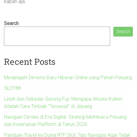
kapan aja.
Search
Search
Recent Posts
Menjelajahi Dimensi Baru Hiburan Online yang Penuh Peluang
SLOT88
Lebih dari Sekadar Gunung Fuji: Mengapa Wisata Kuliner
Adalah Cara Terbaik “Tersesat” di Jepang
Navigasi Cerdas di Era Digital: Strategi Membaca Peluang
dan Keamanan Platform di Tahun 2026
Panduan Travel ke Dunia RTP Slot: Tips Navigasi Agar Tidak