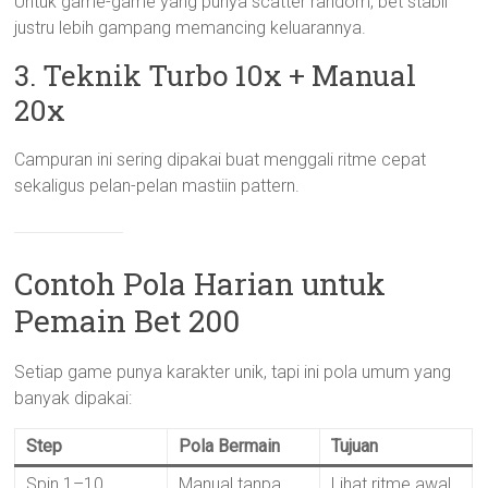
Untuk game-game yang punya scatter random, bet stabil
justru lebih gampang memancing keluarannya.
3. Teknik Turbo 10x + Manual
20x
Campuran ini sering dipakai buat menggali ritme cepat
sekaligus pelan-pelan mastiin pattern.
Contoh Pola Harian untuk
Pemain Bet 200
Setiap game punya karakter unik, tapi ini pola umum yang
banyak dipakai:
Step
Pola Bermain
Tujuan
Spin 1–10
Manual tanpa
Lihat ritme awal