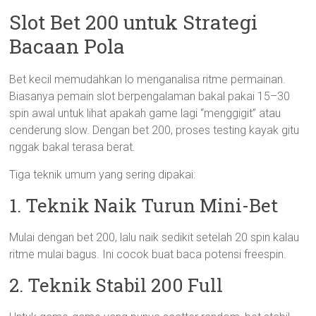
Slot Bet 200 untuk Strategi
Bacaan Pola
Bet kecil memudahkan lo menganalisa ritme permainan.
Biasanya pemain slot berpengalaman bakal pakai 15–30
spin awal untuk lihat apakah game lagi “menggigit” atau
cenderung slow. Dengan bet 200, proses testing kayak gitu
nggak bakal terasa berat.
Tiga teknik umum yang sering dipakai:
1. Teknik Naik Turun Mini-Bet
Mulai dengan bet 200, lalu naik sedikit setelah 20 spin kalau
ritme mulai bagus. Ini cocok buat baca potensi freespin.
2. Teknik Stabil 200 Full