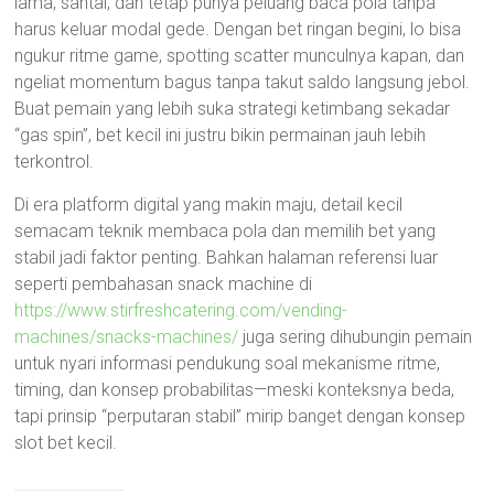
lama, santai, dan tetap punya peluang baca pola tanpa
harus keluar modal gede. Dengan bet ringan begini, lo bisa
ngukur ritme game, spotting scatter munculnya kapan, dan
ngeliat momentum bagus tanpa takut saldo langsung jebol.
Buat pemain yang lebih suka strategi ketimbang sekadar
“gas spin”, bet kecil ini justru bikin permainan jauh lebih
terkontrol.
Di era platform digital yang makin maju, detail kecil
semacam teknik membaca pola dan memilih bet yang
stabil jadi faktor penting. Bahkan halaman referensi luar
seperti pembahasan snack machine di
https://www.stirfreshcatering.com/vending-
machines/snacks-machines/
juga sering dihubungin pemain
untuk nyari informasi pendukung soal mekanisme ritme,
timing, dan konsep probabilitas—meski konteksnya beda,
tapi prinsip “perputaran stabil” mirip banget dengan konsep
slot bet kecil.