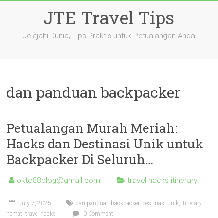
Skip
JTE Travel Tips
to
content
Jelajahi Dunia, Tips Praktis untuk Petualangan Anda
dan panduan backpacker
Petualangan Murah Meriah:
Hacks dan Destinasi Unik untuk
Backpacker Di Seluruh…
okto88blog@gmail.com
travel hacks itinerary
July 7, 2025
dan panduan backpacker
,
destinasi unik
,
itinerary
hemat
,
travel hacks
0 Comment