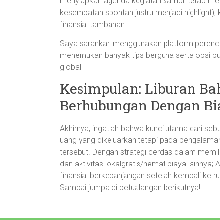
menyiapkan agenda kegiatan sambil tetap memb
kesempatan spontan justru menjadi highlight)
finansial tambahan.
Saya sarankan menggunakan platform perenc
menemukan banyak tips berguna serta opsi budg
global.
Kesimpulan: Liburan Ba
Berhubungan Dengan Bi
Akhirnya, ingatlah bahwa kunci utama dari seb
uang yang dikeluarkan tetapi pada pengalaman
tersebut. Dengan strategi cerdas dalam memil
dan aktivitas lokalgratis/hemat biaya lainnya;
finansial berkepanjangan setelah kembali ke r
Sampai jumpa di petualangan berikutnya!