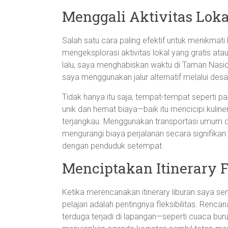
Menggali Aktivitas Loka
Salah satu cara paling efektif untuk menikmat
mengeksplorasi aktivitas lokal yang gratis at
lalu, saya menghabiskan waktu di Taman Nasi
saya menggunakan jalur alternatif melalui desa
Tidak hanya itu saja; tempat-tempat seperti 
unik dan hemat biaya—baik itu mencicipi kulin
terjangkau. Menggunakan transportasi umum dar
mengurangi biaya perjalanan secara signifikan
dengan penduduk setempat.
Menciptakan Itinerary F
Ketika merencanakan itinerary liburan saya send
pelajari adalah pentingnya fleksibilitas. Rencana
terduga terjadi di lapangan—seperti cuaca bur