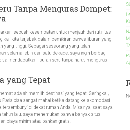
S
eru Tanpa Menguras Dompet:
L
ya
K
Na
rkan, sebuah kesempatan untuk menjauh dari rutinitas
M
 kali kita terjebak dalam pemikiran bahwa liburan yang
T
n yang tinggi. Sebagai seseorang yang telah
n selama lebih dari satu dekade, saya ingin berbagi
P
isa mendapatkan liburan seru tanpa harus menguras
A
ta yang Tepat
mat adalah memilih destinasi yang tepat. Seringkali,
N
au Paris bisa sangat mahal ketika datang ke akomodasi
a tersembunyi di dekat rumah Anda. Misalnya, saat saya
 tahun lalu, saya menemukan bahwa banyak situs
gan biaya minim atau bahkan gratis.