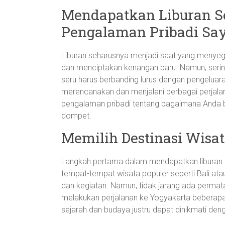
Mendapatkan Liburan S
Pengalaman Pribadi Sa
Liburan seharusnya menjadi saat yang menyega
dan menciptakan kenangan baru. Namun, sering
seru harus berbanding lurus dengan pengeluara
merencanakan dan menjalani berbagai perjalana
pengalaman pribadi tentang bagaimana Anda b
dompet.
Memilih Destinasi Wisa
Langkah pertama dalam mendapatkan liburan he
tempat-tempat wisata populer seperti Bali at
dan kegiatan. Namun, tidak jarang ada permat
melakukan perjalanan ke Yogyakarta beberapa
sejarah dan budaya justru dapat dinikmati den