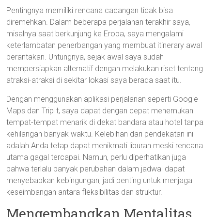
Pentingnya memiliki rencana cadangan tidak bisa
diremehkan. Dalam beberapa perjalanan terakhir saya,
misalnya saat berkunjung ke Eropa, saya mengalami
keterlambatan penerbangan yang membuat itinerary awal
berantakan. Untungnya, sejak awal saya sudah
mempersiapkan alternatif dengan melakukan riset tentang
atraksi-atraksi di sekitar lokasi saya berada saat itu.
Dengan menggunakan aplikasi perjalanan seperti Google
Maps dan TripIt, saya dapat dengan cepat menemukan
tempat-tempat menarik di dekat bandara atau hotel tanpa
kehilangan banyak waktu. Kelebihan dari pendekatan ini
adalah Anda tetap dapat menikmati liburan meski rencana
utama gagal tercapai. Namun, perlu diperhatikan juga
bahwa terlalu banyak perubahan dalam jadwal dapat
menyebabkan kebingungan; jadi penting untuk menjaga
keseimbangan antara fleksibilitas dan struktur.
Mengembangkan Mentalitas