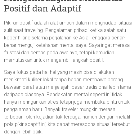
Positif dan Adaptif
Pikiran positif adalah alat ampuh dalam menghadapi situasi
sulit saat traveling. Pengalaman pribadi ketika salah satu
koper hilang selama perjalanan ke Asia Tenggara benar-
benar menguji ketahanan mental saya. Saya ingat merasa
frustasi dan cemas pada awalnya, tetapi kemudian
memutuskan untuk mengambil langkah positif.
Saya fokus pada hal-hal yang masih bisa dilakukan—
menikmati kuliner lokal tanpa beban membawa barang
bawaan berat atau menjelajahi pasar tradisional lebih lama
daripada biasanya. Pendekatan mental seperti ini tidak
hanya meringankan stres tetapi juga membuka pintu untuk
pengalaman baru. Banyak traveler mungkin merasa
terbebani oleh kejadian tak terduga; namun dengan melatih
pola pikir adaptif ini, kita dapat merespons situasi tersebut
dengan lebih baik.