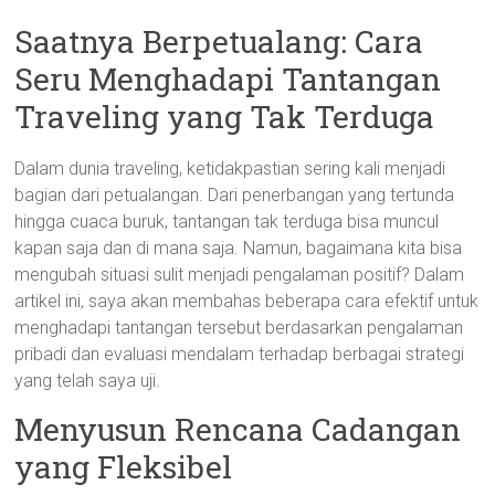
Saatnya Berpetualang: Cara
Seru Menghadapi Tantangan
Traveling yang Tak Terduga
Dalam dunia traveling, ketidakpastian sering kali menjadi
bagian dari petualangan. Dari penerbangan yang tertunda
hingga cuaca buruk, tantangan tak terduga bisa muncul
kapan saja dan di mana saja. Namun, bagaimana kita bisa
mengubah situasi sulit menjadi pengalaman positif? Dalam
artikel ini, saya akan membahas beberapa cara efektif untuk
menghadapi tantangan tersebut berdasarkan pengalaman
pribadi dan evaluasi mendalam terhadap berbagai strategi
yang telah saya uji.
Menyusun Rencana Cadangan
yang Fleksibel