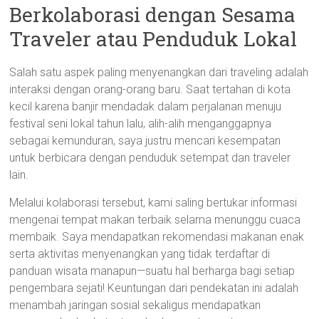
Berkolaborasi dengan Sesama
Traveler atau Penduduk Lokal
Salah satu aspek paling menyenangkan dari traveling adalah
interaksi dengan orang-orang baru. Saat tertahan di kota
kecil karena banjir mendadak dalam perjalanan menuju
festival seni lokal tahun lalu, alih-alih menganggapnya
sebagai kemunduran, saya justru mencari kesempatan
untuk berbicara dengan penduduk setempat dan traveler
lain.
Melalui kolaborasi tersebut, kami saling bertukar informasi
mengenai tempat makan terbaik selama menunggu cuaca
membaik. Saya mendapatkan rekomendasi makanan enak
serta aktivitas menyenangkan yang tidak terdaftar di
panduan wisata manapun—suatu hal berharga bagi setiap
pengembara sejati! Keuntungan dari pendekatan ini adalah
menambah jaringan sosial sekaligus mendapatkan