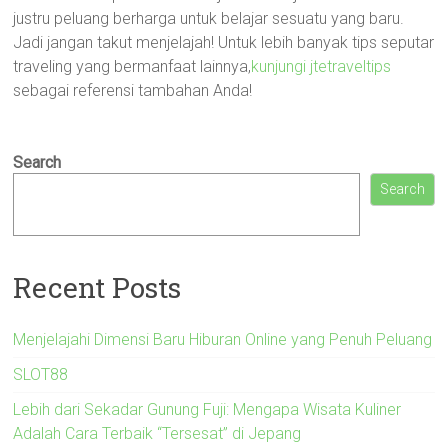
justru peluang berharga untuk belajar sesuatu yang baru.
Jadi jangan takut menjelajah! Untuk lebih banyak tips seputar
traveling yang bermanfaat lainnya,
kunjungi jtetraveltips
sebagai referensi tambahan Anda!
Search
Search
Recent Posts
Menjelajahi Dimensi Baru Hiburan Online yang Penuh Peluang
SLOT88
Lebih dari Sekadar Gunung Fuji: Mengapa Wisata Kuliner
Adalah Cara Terbaik “Tersesat” di Jepang