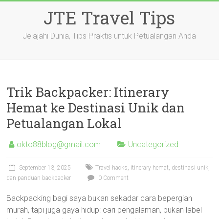
Skip
JTE Travel Tips
to
content
Jelajahi Dunia, Tips Praktis untuk Petualangan Anda
Trik Backpacker: Itinerary
Hemat ke Destinasi Unik dan
Petualangan Lokal
okto88blog@gmail.com
Uncategorized
September 13, 2025
Travel hacks, itinerary hemat, destinasi unik,
dan panduan backpacker
0 Comment
Backpacking bagi saya bukan sekadar cara bepergian
murah, tapi juga gaya hidup: cari pengalaman, bukan label