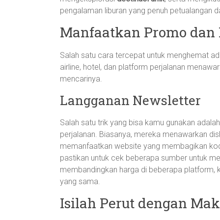
pengalaman liburan yang penuh petualangan da
Manfaatkan Promo dan 
Salah satu cara tercepat untuk menghemat a
airline, hotel, dan platform perjalanan menaw
mencarinya.
Langganan Newsletter
Salah satu trik yang bisa kamu gunakan adala
perjalanan. Biasanya, mereka menawarkan dis
memanfaatkan website yang membagikan kode 
pastikan untuk cek beberapa sumber untuk me
membandingkan harga di beberapa platform, ka
yang sama.
Isilah Perut dengan Ma