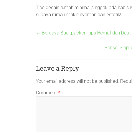
Tips desain rumah minimalis nggak ada habisnya
supaya rumah makin nyaman dan estetik!
←
Bergaya Backpacker: Tips Hemat dan Destin
Ransel Siap, 
Leave a Reply
Your email address will not be published.
Requi
Comment
*