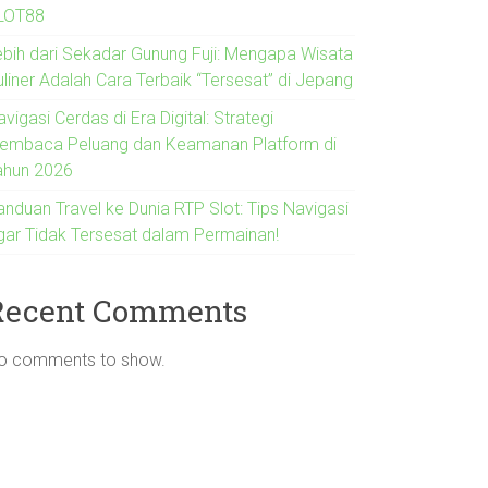
LOT88
ebih dari Sekadar Gunung Fuji: Mengapa Wisata
uliner Adalah Cara Terbaik “Tersesat” di Jepang
vigasi Cerdas di Era Digital: Strategi
embaca Peluang dan Keamanan Platform di
ahun 2026
anduan Travel ke Dunia RTP Slot: Tips Navigasi
gar Tidak Tersesat dalam Permainan!
Recent Comments
o comments to show.