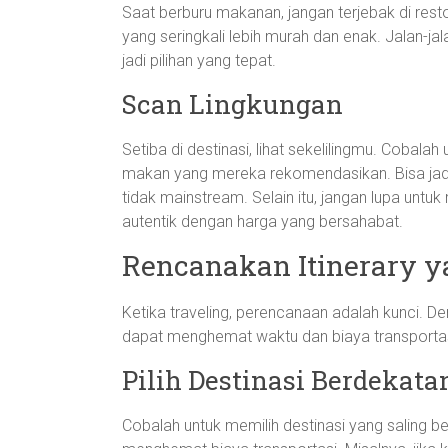
Saat berburu makanan, jangan terjebak di re
yang seringkali lebih murah dan enak. Jalan-jala
jadi pilihan yang tepat.
Scan Lingkungan
Setiba di destinasi, lihat sekelilingmu. Cobal
makan yang mereka rekomendasikan. Bisa jadi
tidak mainstream. Selain itu, jangan lupa untu
autentik dengan harga yang bersahabat.
Rencanakan Itinerary y
Ketika traveling, perencanaan adalah kunci.
dapat menghemat waktu dan biaya transportas
Pilih Destinasi Berdekata
Cobalah untuk memilih destinasi yang saling b