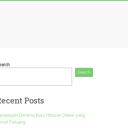
earch
Search
Recent Posts
enjelajahi Dimensi Baru Hiburan Online yang
enuh Peluang