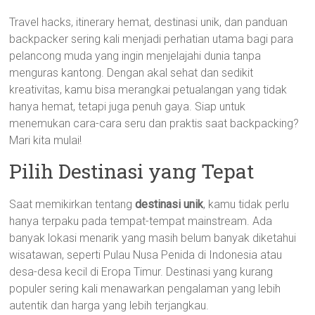
Travel hacks, itinerary hemat, destinasi unik, dan panduan
backpacker sering kali menjadi perhatian utama bagi para
pelancong muda yang ingin menjelajahi dunia tanpa
menguras kantong. Dengan akal sehat dan sedikit
kreativitas, kamu bisa merangkai petualangan yang tidak
hanya hemat, tetapi juga penuh gaya. Siap untuk
menemukan cara-cara seru dan praktis saat backpacking?
Mari kita mulai!
Pilih Destinasi yang Tepat
Saat memikirkan tentang
destinasi unik
, kamu tidak perlu
hanya terpaku pada tempat-tempat mainstream. Ada
banyak lokasi menarik yang masih belum banyak diketahui
wisatawan, seperti Pulau Nusa Penida di Indonesia atau
desa-desa kecil di Eropa Timur. Destinasi yang kurang
populer sering kali menawarkan pengalaman yang lebih
autentik dan harga yang lebih terjangkau.