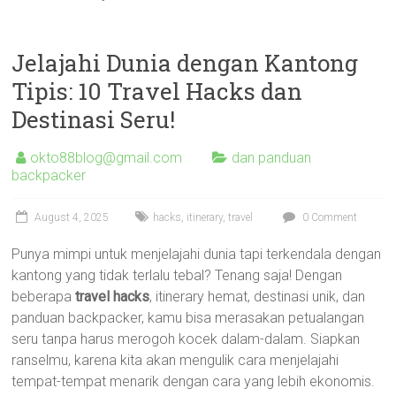
Jelajahi Dunia dengan Kantong
Tipis: 10 Travel Hacks dan
Destinasi Seru!
okto88blog@gmail.com
dan panduan
backpacker
August 4, 2025
hacks
,
itinerary
,
travel
0 Comment
Punya mimpi untuk menjelajahi dunia tapi terkendala dengan
kantong yang tidak terlalu tebal? Tenang saja! Dengan
beberapa
travel hacks
, itinerary hemat, destinasi unik, dan
panduan backpacker, kamu bisa merasakan petualangan
seru tanpa harus merogoh kocek dalam-dalam. Siapkan
ranselmu, karena kita akan mengulik cara menjelajahi
tempat-tempat menarik dengan cara yang lebih ekonomis.