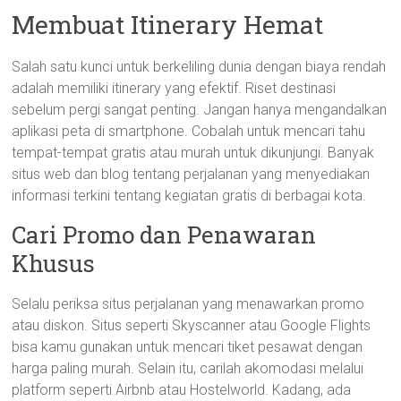
Membuat Itinerary Hemat
Salah satu kunci untuk berkeliling dunia dengan biaya rendah
adalah memiliki itinerary yang efektif. Riset destinasi
sebelum pergi sangat penting. Jangan hanya mengandalkan
aplikasi peta di smartphone. Cobalah untuk mencari tahu
tempat-tempat gratis atau murah untuk dikunjungi. Banyak
situs web dan blog tentang perjalanan yang menyediakan
informasi terkini tentang kegiatan gratis di berbagai kota.
Cari Promo dan Penawaran
Khusus
Selalu periksa situs perjalanan yang menawarkan promo
atau diskon. Situs seperti Skyscanner atau Google Flights
bisa kamu gunakan untuk mencari tiket pesawat dengan
harga paling murah. Selain itu, carilah akomodasi melalui
platform seperti Airbnb atau Hostelworld. Kadang, ada