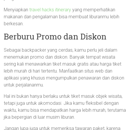
Menyiapkan
travel hacks itinerary
yang memperhatikan
makanan dan pengalaman bisa membuat liburanmu lebih
berkesan.
Berburu Promo dan Diskon
Sebagai backpacker yang cerdas, kamu perlu jeli dalam
menemukan promo dan diskon. Banyak tempat wisata
sering kali menawarkan tiket masuk gratis atau harga tiket
lebih murah di hari tertentu. Manfaatkan situs web dan
aplikasi yang khusus mengumpulkan penawaran dan diskon
untuk perjalananmu.
Hal ini bukan hanya berlaku untuk tiket masuk objek wisata,
tetapi juga untuk akomodasi. Jika kamu fleksibel dengan
waktu, kamu bisa mendapatkan harga lebih murah, terutama
jika bepergian di luar musim liburan.
Jangan lupa juga untuk memeriksa tawaran paket, karena