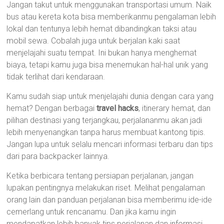
Jangan takut untuk menggunakan transportasi umum. Naik
bus atau kereta kota bisa memberikanmu pengalaman lebih
lokal dan tentunya lebih hemat dibandingkan taksi atau
mobil sewa. Cobalah juga untuk berjalan kaki saat
menjelajahi suatu tempat. Ini bukan hanya menghemat
biaya, tetapi kamu juga bisa menemukan hal-hal unik yang
tidak terlihat dari kendaraan.
Kamu sudah siap untuk menjelajahi dunia dengan cara yang
hemat? Dengan berbagai
travel hacks
, itinerary hemat, dan
pilihan destinasi yang terjangkau, perjalananmu akan jadi
lebih menyenangkan tanpa harus membuat kantong tipis.
Jangan lupa untuk selalu mencari informasi terbaru dan tips
dari para backpacker lainnya.
Ketika berbicara tentang persiapan perjalanan, jangan
lupakan pentingnya melakukan riset. Melihat pengalaman
orang lain dan panduan perjalanan bisa memberimu ide-ide
cemerlang untuk rencanamu. Dan jika kamu ingin
mendapatkan lebih banyak tips perjalanan dan informasi