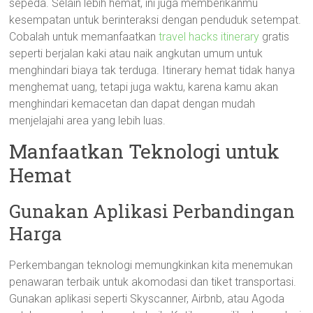
sepeda. Selain lebih hemat, ini juga memberikanmu
kesempatan untuk berinteraksi dengan penduduk setempat.
Cobalah untuk memanfaatkan
travel hacks itinerary
gratis
seperti berjalan kaki atau naik angkutan umum untuk
menghindari biaya tak terduga. Itinerary hemat tidak hanya
menghemat uang, tetapi juga waktu, karena kamu akan
menghindari kemacetan dan dapat dengan mudah
menjelajahi area yang lebih luas.
Manfaatkan Teknologi untuk
Hemat
Gunakan Aplikasi Perbandingan
Harga
Perkembangan teknologi memungkinkan kita menemukan
penawaran terbaik untuk akomodasi dan tiket transportasi.
Gunakan aplikasi seperti Skyscanner, Airbnb, atau Agoda