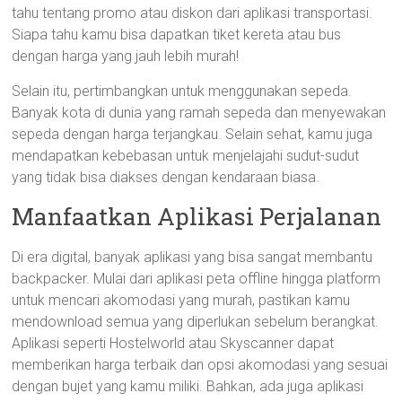
tahu tentang promo atau diskon dari aplikasi transportasi.
Siapa tahu kamu bisa dapatkan tiket kereta atau bus
dengan harga yang jauh lebih murah!
Selain itu, pertimbangkan untuk menggunakan sepeda.
Banyak kota di dunia yang ramah sepeda dan menyewakan
sepeda dengan harga terjangkau. Selain sehat, kamu juga
mendapatkan kebebasan untuk menjelajahi sudut-sudut
yang tidak bisa diakses dengan kendaraan biasa.
Manfaatkan Aplikasi Perjalanan
Di era digital, banyak aplikasi yang bisa sangat membantu
backpacker. Mulai dari aplikasi peta offline hingga platform
untuk mencari akomodasi yang murah, pastikan kamu
mendownload semua yang diperlukan sebelum berangkat.
Aplikasi seperti Hostelworld atau Skyscanner dapat
memberikan harga terbaik dan opsi akomodasi yang sesuai
dengan bujet yang kamu miliki. Bahkan, ada juga aplikasi