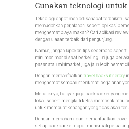
Gunakan teknologi untu
Teknologi dapat menjadi sahabat terbaikmu saa
memudahkan perjalanan, seperti aplikasi pem
menghemat biaya makan? Cari aplikasi review
dengan ulasan terbaik dari pengunjung.
Namun, jangan lupakan tips sederhana seperti
minuman mahal saat berkeliling. Ini juga berl
pasar atau minimarket juga jauh lebih hemat d
Dengan memanfaatkan
travel hacks itinerary
i
menghemat sembari menikmati perjalanan yang 
Menariknya, banyak juga backpacker yang men
lokal, seperti mengikuti kelas memasak atau be
untuk membuat kenangan yang tidak akan terl
Dengan memahami dan memanfaatkan travel hack
setiap backpacker dapat menikmati petuala