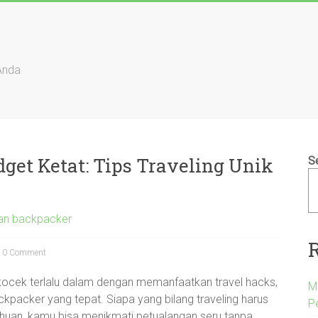
 Anda
get Ketat: Tips Traveling Unik
S
an backpacker
0 Comment
 kocek terlalu dalam dengan memanfaatkan travel hacks,
M
ackpacker yang tepat. Siapa yang bilang traveling harus
P
ahuan, kamu bisa menikmati petualangan seru tanpa