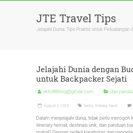
Skip
to
JTE Travel Tips
content
Jelajahi Dunia, Tips Praktis untuk Petualangan
Jelajahi Dunia dengan Bud
untuk Backpacker Sejati
okto88blog@gmail.com
dan pandu
August 4, 2025
hacks
,
itinerary
,
travel
Dalam menjelajahi dunia, tidak perlu merogoh
itinerary hemat, destinasi unik, dan panduan b
mahal? Dengan sedikit kreativitas dan penget