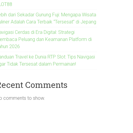
LOT88
ebih dari Sekadar Gunung Fuji: Mengapa Wisata
uliner Adalah Cara Terbaik “Tersesat” di Jepang
vigasi Cerdas di Era Digital: Strategi
embaca Peluang dan Keamanan Platform di
ahun 2026
anduan Travel ke Dunia RTP Slot: Tips Navigasi
gar Tidak Tersesat dalam Permainan!
Recent Comments
o comments to show.