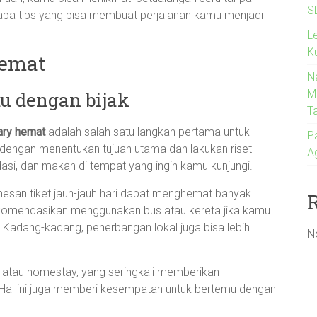
S
erapa tips yang bisa membuat perjalanan kamu menjadi
L
K
Hemat
Na
M
 dengan bijak
T
rary hemat
adalah salah satu langkah pertama untuk
P
 dengan menentukan tujuan utama dan lakukan riset
A
asi, dan makan di tempat yang ingin kamu kunjungi.
esan tiket jauh-jauh hari dapat menghemat banyak
ekomendasikan menggunakan bus atau kereta jika kamu
. Kadang-kadang, penerbangan lokal juga bisa lebih
N
el atau homestay, yang seringkali memberikan
 Hal ini juga memberi kesempatan untuk bertemu dengan
.