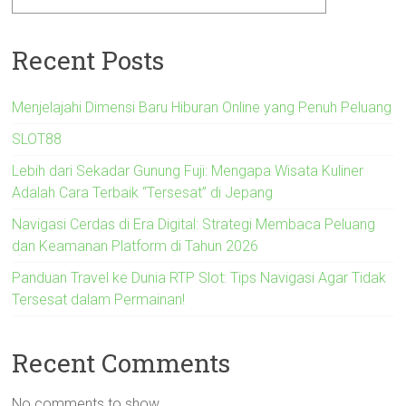
Recent Posts
Menjelajahi Dimensi Baru Hiburan Online yang Penuh Peluang
SLOT88
Lebih dari Sekadar Gunung Fuji: Mengapa Wisata Kuliner
Adalah Cara Terbaik “Tersesat” di Jepang
Navigasi Cerdas di Era Digital: Strategi Membaca Peluang
dan Keamanan Platform di Tahun 2026
Panduan Travel ke Dunia RTP Slot: Tips Navigasi Agar Tidak
Tersesat dalam Permainan!
Recent Comments
No comments to show.