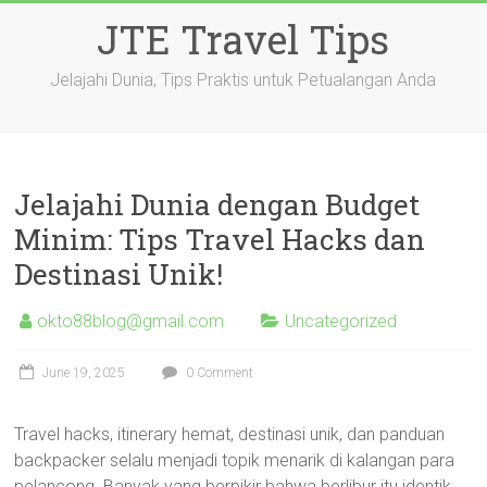
Skip
JTE Travel Tips
to
content
Jelajahi Dunia, Tips Praktis untuk Petualangan Anda
Jelajahi Dunia dengan Budget
Minim: Tips Travel Hacks dan
Destinasi Unik!
okto88blog@gmail.com
Uncategorized
June 19, 2025
0 Comment
Travel hacks, itinerary hemat, destinasi unik, dan panduan
backpacker selalu menjadi topik menarik di kalangan para
pelancong. Banyak yang berpikir bahwa berlibur itu identik