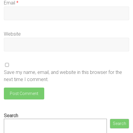
Email
*
Website
Save my name, email, and website in this browser for the
next time I comment.
Search
Search