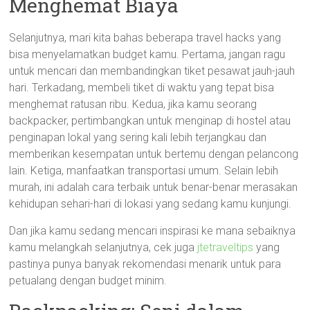
Menghemat Biaya
Selanjutnya, mari kita bahas beberapa travel hacks yang
bisa menyelamatkan budget kamu. Pertama, jangan ragu
untuk mencari dan membandingkan tiket pesawat jauh-jauh
hari. Terkadang, membeli tiket di waktu yang tepat bisa
menghemat ratusan ribu. Kedua, jika kamu seorang
backpacker, pertimbangkan untuk menginap di hostel atau
penginapan lokal yang sering kali lebih terjangkau dan
memberikan kesempatan untuk bertemu dengan pelancong
lain. Ketiga, manfaatkan transportasi umum. Selain lebih
murah, ini adalah cara terbaik untuk benar-benar merasakan
kehidupan sehari-hari di lokasi yang sedang kamu kunjungi.
Dan jika kamu sedang mencari inspirasi ke mana sebaiknya
kamu melangkah selanjutnya, cek juga
jtetraveltips
yang
pastinya punya banyak rekomendasi menarik untuk para
petualang dengan budget minim.