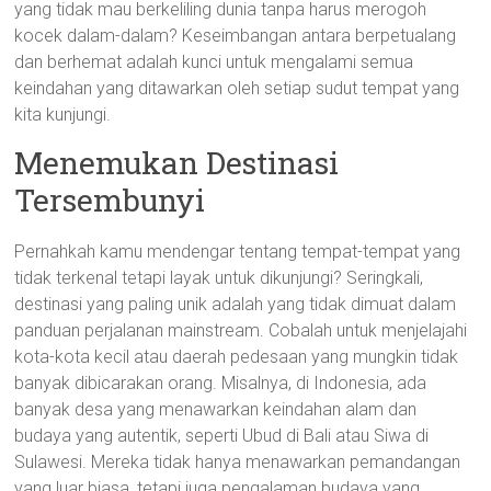
yang tidak mau berkeliling dunia tanpa harus merogoh
kocek dalam-dalam? Keseimbangan antara berpetualang
dan berhemat adalah kunci untuk mengalami semua
keindahan yang ditawarkan oleh setiap sudut tempat yang
kita kunjungi.
Menemukan Destinasi
Tersembunyi
Pernahkah kamu mendengar tentang tempat-tempat yang
tidak terkenal tetapi layak untuk dikunjungi? Seringkali,
destinasi yang paling unik adalah yang tidak dimuat dalam
panduan perjalanan mainstream. Cobalah untuk menjelajahi
kota-kota kecil atau daerah pedesaan yang mungkin tidak
banyak dibicarakan orang. Misalnya, di Indonesia, ada
banyak desa yang menawarkan keindahan alam dan
budaya yang autentik, seperti Ubud di Bali atau Siwa di
Sulawesi. Mereka tidak hanya menawarkan pemandangan
yang luar biasa, tetapi juga pengalaman budaya yang