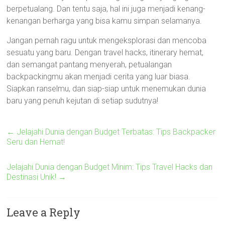
berpetualang. Dan tentu saja, hal ini juga menjadi kenang-
kenangan berharga yang bisa kamu simpan selamanya.
Jangan pernah ragu untuk mengeksplorasi dan mencoba
sesuatu yang baru. Dengan travel hacks, itinerary hemat,
dan semangat pantang menyerah, petualangan
backpackingmu akan menjadi cerita yang luar biasa.
Siapkan ranselmu, dan siap-siap untuk menemukan dunia
baru yang penuh kejutan di setiap sudutnya!
←
Jelajahi Dunia dengan Budget Terbatas: Tips Backpacker
Seru dan Hemat!
Jelajahi Dunia dengan Budget Minim: Tips Travel Hacks dan
Destinasi Unik!
→
Leave a Reply