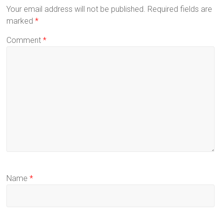
Your email address will not be published.
Required fields are
marked
*
Comment
*
Name
*