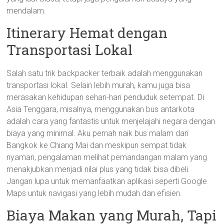
mendalam.
Itinerary Hemat dengan
Transportasi Lokal
Salah satu trik backpacker terbaik adalah menggunakan
transportasi lokal. Selain lebih murah, kamu juga bisa
merasakan kehidupan sehari-hari penduduk setempat. Di
Asia Tenggara, misalnya, menggunakan bus antarkota
adalah cara yang fantastis untuk menjelajahi negara dengan
biaya yang minimal. Aku pernah naik bus malam dari
Bangkok ke Chiang Mai dan meskipun sempat tidak
nyaman, pengalaman melihat pemandangan malam yang
menakjubkan menjadi nilai plus yang tidak bisa dibeli.
Jangan lupa untuk memanfaatkan aplikasi seperti Google
Maps untuk navigasi yang lebih mudah dan efisien.
Biaya Makan yang Murah, Tapi