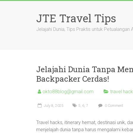
Skip
to
JTE Travel Tips
content
Jelajahi Dunia, Tips Praktis untuk Petualangan
Jelajahi Dunia Tanpa Me
Backpacker Cerdas!
okto88blog@gmail.com
travel hack
July 8, 2025
5
,
6
,
7
0 Comment
Travel hacks, itinerary hemat, destinasi unik,
menjelajah dunia tanpa harus mengalami kebangk