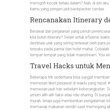
merogoh kocek terlalu dalam? Nah, di sini aku
kamu yang pengen jadi backpacker cerdas.
Rencanakan Itinerary 
Berawal dari perjalanan yang penuh perencana
kita butuh itinerary? Selain untuk efisiensi wak
destinasi unik yang sering terlewat oleh para p
terpaku pada pantai dan hotel mahal. Cobalah ku
tempat-tempat yang tidak mainstream. You won’
Travel Hacks untuk Me
Beberapa trik sederhana bisa sangat memban
memesan tiket pesawat di waktu yang tepat. 
memesan jauh hari sebelum keberangkatan. Se
umum alih-alih taksi atau ride-sharing. Di bany
murah, tetapi juga memberikan pengalaman lok
memasak makanan sendiri saat memegang ako