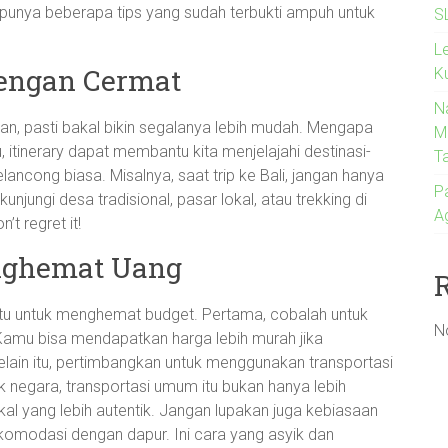
 punya beberapa tips yang sudah terbukti ampuh untuk
S
L
dengan Cermat
K
Na
an, pasti bakal bikin segalanya lebih mudah. Mengapa
M
tu, itinerary dapat membantu kita menjelajahi destinasi-
T
elancong biasa. Misalnya, saat trip ke Bali, jangan hanya
P
njungi desa tradisional, pasar lokal, atau trekking di
A
t regret it!
nghemat Uang
tu untuk menghemat budget. Pertama, cobalah untuk
N
Kamu bisa mendapatkan harga lebih murah jika
lain itu, pertimbangkan untuk menggunakan transportasi
ak negara, transportasi umum itu bukan hanya lebih
al yang lebih autentik. Jangan lupakan juga kebiasaan
modasi dengan dapur. Ini cara yang asyik dan