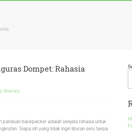
 Anda
nguras Dompet: Rahasia
S
s itinerary
M
 dan panduan backpacker adalah senjata rahasia untuk
P
rutan. Siapa sih yang tidak ingin liburan seru tanpa