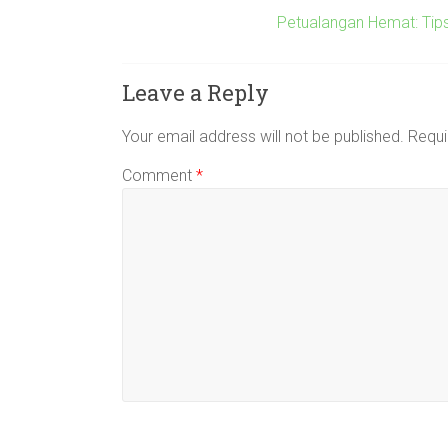
Petualangan Hemat: Tips
Leave a Reply
Your email address will not be published.
Requi
Comment
*