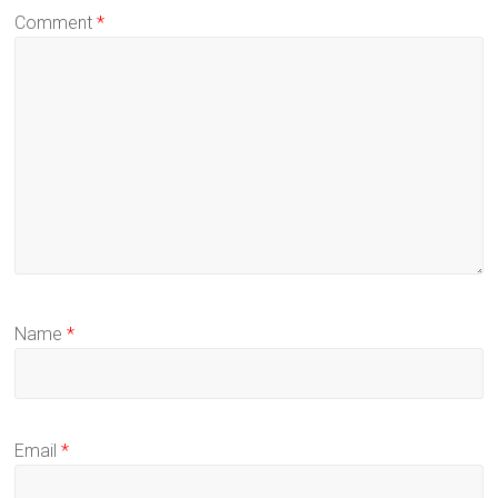
Comment
*
Name
*
Email
*