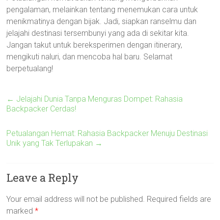
pengalaman, melainkan tentang menemukan cara untuk
menikmatinya dengan bijak. Jadi, siapkan ranselmu dan
jelajahi destinasi tersembunyi yang ada di sekitar kita.
Jangan takut untuk bereksperimen dengan itinerary,
mengikuti naluri, dan mencoba hal baru. Selamat
berpetualang!
←
Jelajahi Dunia Tanpa Menguras Dompet: Rahasia
Backpacker Cerdas!
Petualangan Hemat: Rahasia Backpacker Menuju Destinasi
Unik yang Tak Terlupakan
→
Leave a Reply
Your email address will not be published.
Required fields are
marked
*