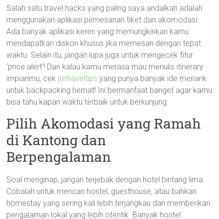
Salah satu travel hacks yang paling saya andalkan adalah
menggunakan aplikasi pemesanan tiket dan akomodasi.
Ada banyak aplikasi keren yang memungkinkan kamu
mendapatkan diskon khusus jika memesan dengan tepat
waktu. Selain itu, jangan lupa juga untuk mengecek fitur
‘price alert’! Dan kalau kamu merasa mau menulis itinerary
impianmu, cek
jtetraveltips
yang punya banyak ide menarik
untuk backpacking hemat! Ini bermanfaat banget agar kamu
bisa tahu kapan waktu terbaik untuk berkunjung.
Pilih Akomodasi yang Ramah
di Kantong dan
Berpengalaman
Soal menginap, jangan terjebak dengan hotel bintang lima.
Cobalah untuk mencari hostel, guesthouse, atau bahkan
homestay yang sering kali lebih terjangkau dan memberikan
pengalaman lokal yang lebih otentik. Banyak hostel