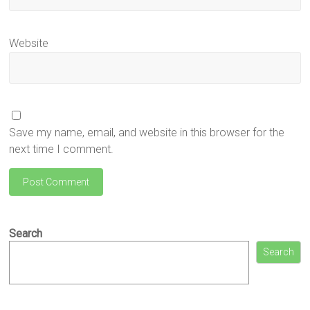
Website
Save my name, email, and website in this browser for the
next time I comment.
Search
Search