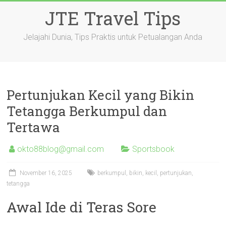
Skip
JTE Travel Tips
to
content
Jelajahi Dunia, Tips Praktis untuk Petualangan Anda
Pertunjukan Kecil yang Bikin
Tetangga Berkumpul dan
Tertawa
okto88blog@gmail.com
Sportsbook
November 16, 2025
berkumpul
,
bikin
,
kecil
,
pertunjukan
,
tetangga
Awal Ide di Teras Sore