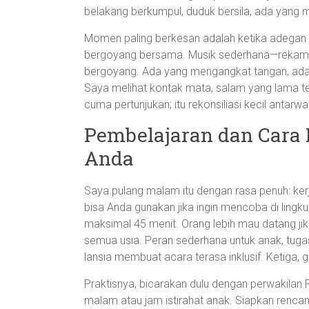
belakang berkumpul, duduk bersila, ada yang 
Momen paling berkesan adalah ketika adegan 
bergoyang bersama. Musik sederhana—rekaman
bergoyang. Ada yang mengangkat tangan, ada
Saya melihat kontak mata, salam yang lama te
cuma pertunjukan; itu rekonsiliasi kecil antarwa
Pembelajaran dan Cara
Anda
Saya pulang malam itu dengan rasa penuh: kerja
bisa Anda gunakan jika ingin mencoba di lingku
maksimal 45 menit. Orang lebih mau datang ji
semua usia. Peran sederhana untuk anak, tugas
lansia membuat acara terasa inklusif. Ketiga, g
Praktisnya, bicarakan dulu dengan perwakilan
malam atau jam istirahat anak. Siapkan renca