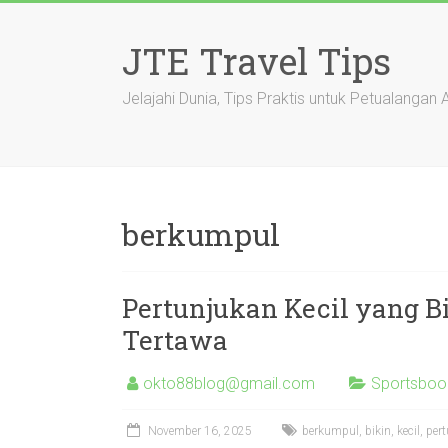
Skip
to
JTE Travel Tips
content
Jelajahi Dunia, Tips Praktis untuk Petualangan
berkumpul
Pertunjukan Kecil yang 
Tertawa
okto88blog@gmail.com
Sportsboo
November 16, 2025
berkumpul
,
bikin
,
kecil
,
per