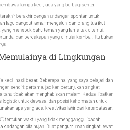
membawa lampu kecil, ada yang berbagi senter.
terakhir berakhir dengan undangan spontan untuk
 lagu dangdut lama—mengalun, dan orang tua ikut
 yang menepuk bahu teman yang lama tak ditemui.
rtunda, dan percakapan yang dimulai kembali. Itu bukan
rga.
 Memulainya di Lingkungan
 kecil, hasil besar. Beberapa hal yang saya pelajari dan
ngan sendiri: pertama, jadikan pertunjukan singkat—
ka tahu tidak akan menghabiskan malam. Kedua, libatkan
 logistik untuk dewasa, dan posisi kehormatan untuk
unakan apa yang ada; kreativitas lahir dari keterbatasan.
 RT, tentukan waktu yang tidak mengganggu ibadah
na cadangan bila hujan. Buat pengumuman singkat lewat