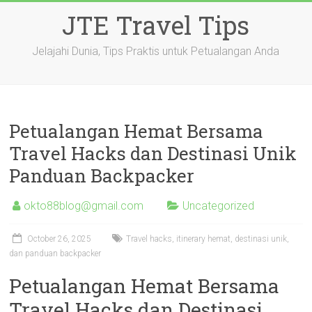
Skip
JTE Travel Tips
to
content
Jelajahi Dunia, Tips Praktis untuk Petualangan Anda
Petualangan Hemat Bersama
Travel Hacks dan Destinasi Unik
Panduan Backpacker
okto88blog@gmail.com
Uncategorized
October 26, 2025
Travel hacks, itinerary hemat, destinasi unik,
dan panduan backpacker
Petualangan Hemat Bersama
Travel Hacks dan Destinasi