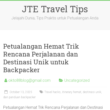
Skip
JTE Travel Tips
to
content
Jelajahi Dunia, Tips Praktis untuk Petualangan Anda
Petualangan Hemat Trik
Rencana Perjalanan dan
Destinasi Unik untuk
Backpacker
okto88blog@gmail.com
Uncategorized
October 13, 2025
Travel hacks, itinerary hemat, destinasi unik,
dan panduan backpacker
Petualangan Hemat Trik Rencana Perjalanan dan Destinasi