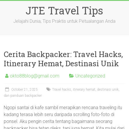
Skip
JTE Travel Tips
to
content
Jelajahi Dunia, Tips Praktis untuk Petualangan Anda
Cerita Backpacker: Travel Hacks,
Itinerary Hemat, Destinasi Unik
okto88blog@gmail.com
Uncategorized
October 21, 2025
Travel hacks, itinerary hemat, destinasi unik,
dan panduan backpacker
Ngopi santai di kafe sambil merapikan rencana traveling itu
kadang terasa lebih seru daripada scrolling foto-foto di
ponsel. Aku pengin cerita tentang bagaimana seorang
backpacker bisa tetap rileks, tapi juga hemat. Kita mulai dari