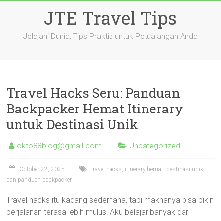
Skip
JTE Travel Tips
to
content
Jelajahi Dunia, Tips Praktis untuk Petualangan Anda
Travel Hacks Seru: Panduan
Backpacker Hemat Itinerary
untuk Destinasi Unik
okto88blog@gmail.com
Uncategorized
October 22, 2025
Travel hacks, itinerary hemat, destinasi unik,
dan panduan backpacker
Travel hacks itu kadang sederhana, tapi maknanya bisa bikin
perjalanan terasa lebih mulus. Aku belajar banyak dari